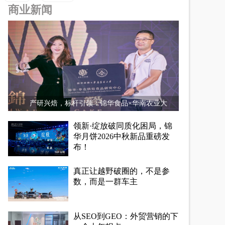
商业新闻
产研兴焙，标杆引领：锦华食品×华南农业大
领新·绽放破同质化困局，锦
华月饼2026中秋新品重磅发
布！
真正让越野破圈的，不是参
数，而是一群车主
从SEO到GEO：外贸营销的下