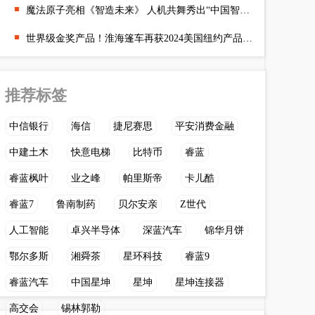
魔法原子亮相《智造未来》 人机共舞秀出“中国智造”实力
世界级金奖产品！淮海篷车再获2024美国纽约产品设计金奖
推荐标签
中信银行
海信
捷尼赛思
平安消费金融
中建土木
快意电梯
比特币
睿蓝
睿蓝枫叶
业之峰
帕里斯帝
卡儿酷
睿蓝7
鲁南制药
贝尔安亲
Z世代
人工智能
卓兴半导体
深蓝汽车
锦华月饼
鄂尔多斯
湘舜茶
星环科技
睿蓝9
睿蓝汽车
中国星坤
星坤
星坤连接器
高交会
锡林郭勒