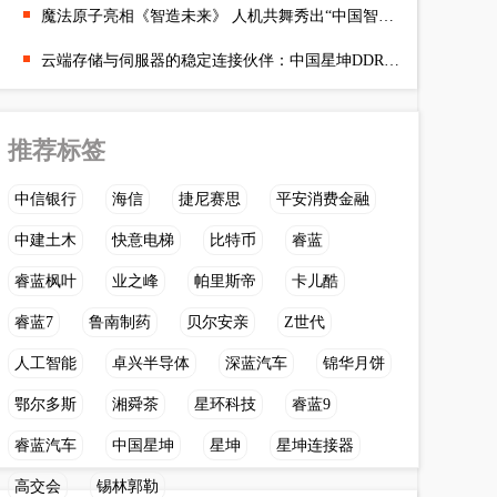
魔法原子亮相《智造未来》 人机共舞秀出“中国智造”实力
云端存储与伺服器的稳定连接伙伴：中国星坤DDR4 DIP连接器
推荐标签
中信银行
海信
捷尼赛思
平安消费金融
中建土木
快意电梯
比特币
睿蓝
睿蓝枫叶
业之峰
帕里斯帝
卡儿酷
睿蓝7
鲁南制药
贝尔安亲
Z世代
人工智能
卓兴半导体
深蓝汽车
锦华月饼
鄂尔多斯
湘舜茶
星环科技
睿蓝9
睿蓝汽车
中国星坤
星坤
星坤连接器
高交会
锡林郭勒