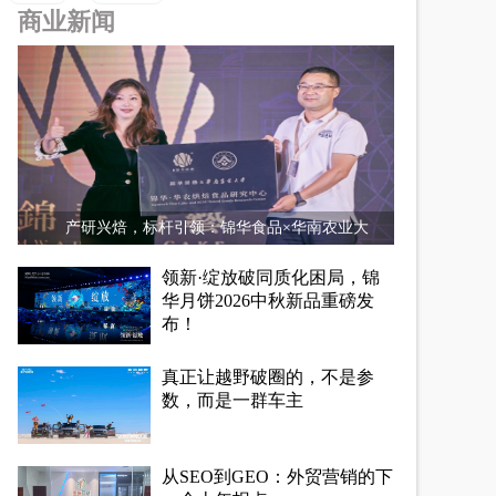
商业新闻
产研兴焙，标杆引领：锦华食品×华南农业大
领新·绽放破同质化困局，锦
华月饼2026中秋新品重磅发
布！
真正让越野破圈的，不是参
数，而是一群车主
从SEO到GEO：外贸营销的下