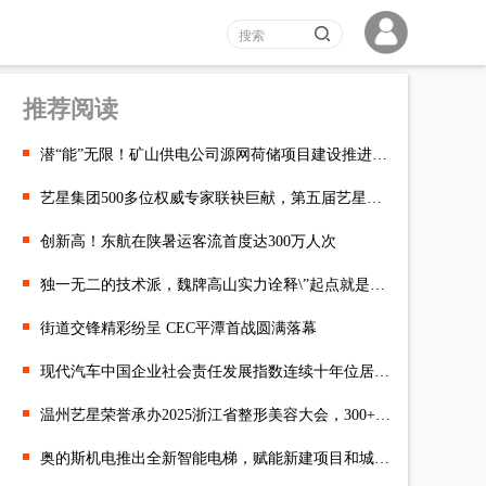
推荐阅读
潜“能”无限！矿山供电公司源网荷储项目建设推进取得良好进展
艺星集团500多位权威专家联袂巨献，第五届艺星超级品牌日，2025
创新高！东航在陕暑运客流首度达300万人次
独一无二的技术派，魏牌高山实力诠释\”起点就是行业制高点
街道交锋精彩纷呈 CEC平潭首战圆满落幕
现代汽⻋中国企业社会责任发展指数连续十年位居行业第⼀
温州艺星荣誉承办2025浙江省整形美容大会，300+位权威专家齐聚
奥的斯机电推出全新智能电梯，赋能新建项目和城市现代化更新