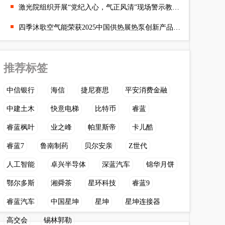
激光院组织开展“党纪入心，气正风清”现场警示教育活动
四季沐歌空气能荣获2025中国供热展热泵创新产品双料大奖
推荐标签
中信银行
海信
捷尼赛思
平安消费金融
中建土木
快意电梯
比特币
睿蓝
睿蓝枫叶
业之峰
帕里斯帝
卡儿酷
睿蓝7
鲁南制药
贝尔安亲
Z世代
人工智能
卓兴半导体
深蓝汽车
锦华月饼
鄂尔多斯
湘舜茶
星环科技
睿蓝9
睿蓝汽车
中国星坤
星坤
星坤连接器
高交会
锡林郭勒