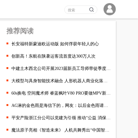
推荐阅读
长安福特新蒙迪欧运动版 如何俘获年轻人的心
创新高！东航在陕暑运客流首度达300万人次
中建土木西北公司开展2023届新员工导师带徒季度考核
大模型与具身智能技术融合 人形机器人商业化落地可期
60s换电 空间魔术师 睿蓝枫叶V80 PRO要做MPV新物种
AG淋的金色雨是海信下的，网友：以后金色雨请按这个标准来
平安产险浙江分公司以党建为引领 推动“公益 消保”为民办实事
魔法原子亮相《智造未来》 人机共舞秀出“中国智造”实力