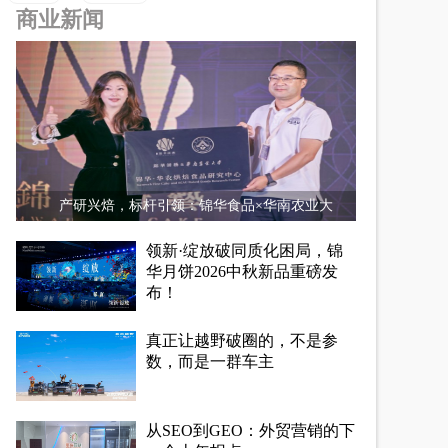
商业新闻
产研兴焙，标杆引领：锦华食品×华南农业大
领新·绽放破同质化困局，锦
华月饼2026中秋新品重磅发
布！
真正让越野破圈的，不是参
数，而是一群车主
从SEO到GEO：外贸营销的下