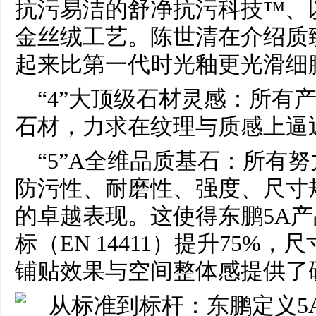
抗污易洁的舒净抗污科技™、
金丝绒工艺。陈世清在介绍质
起来比第一代时光釉更光滑细
“4”大顶级石材灵感：所有
石材，力求在纹理与质感上逼
“5”A全维品质基石：所有
防污性、耐磨性、强度、尺寸
的卓越表现。这使得东鹏5A
标（EN 14411）提升75%，
铺贴效果与空间整体感提供了